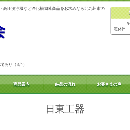
・高圧洗浄機など浄化槽関連商品をお求めなら北九州市の
9
定休日：
場あり（3台）
商品案内
納品の流れ
お客さまの声
日東工器