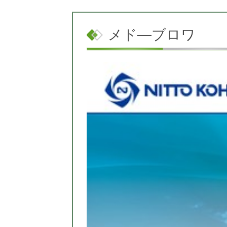
メド―ブロワ